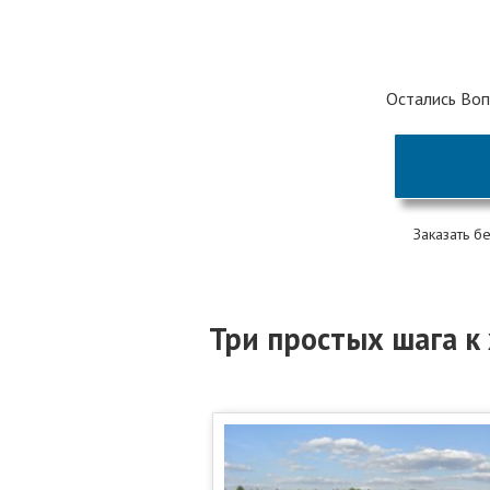
Остались Воп
Заказать б
Три простых шага к