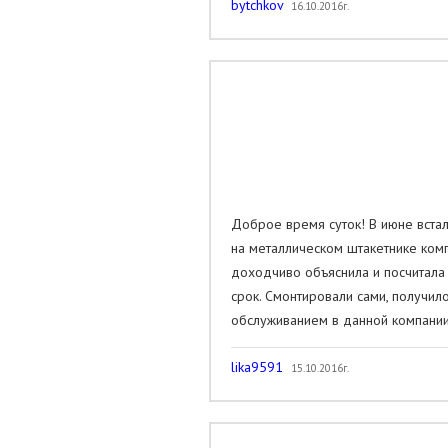
bytchkov
16.10.2016г.
Доброе время суток! В июне встал
на металлическом штакетнике ком
доходчиво объяснила и посчитала 
срок. Смонтировали сами, получи
обслуживанием в данной компании
lika9591
15.10.2016г.