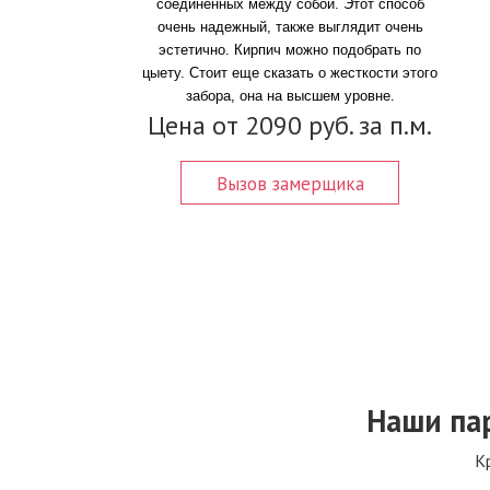
соединённых между собой. Этот способ
очень надежный, также выглядит очень
эстетично. Кирпич можно подобрать по
цыету. Стоит еще сказать о жесткости этого
забора, она на высшем уровне.
Цена от 2090 руб. за п.м.
Вызов замерщика
Наши па
К