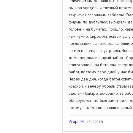
причинам мы решили все-таки зак
рынков увидели железный штакетни
закрыться сплошным забором. Стал
фирмы по дубльгису, выбирали дол
голове и на бумагах. Прошло, нав
нам нужно. Спросили, есть ли услу
последствии выяснилось исполните
на месте, цена нас устроила. Внес
демонтировали старый забор сборк
приготовленным бетоном, спереди
работ, поэтому пару дней у нас бы
Через два дня, когда бетон схват
краской, к вечеру убрали старый з
сделали быстро, аккуратно, за раб
обнаружили, что был замят один ли
потому, что его поставили в самы
Игорь М.
18.10.2016г.