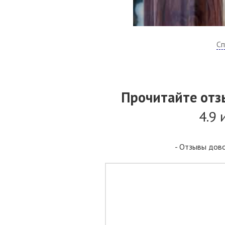
Сп
Прочитайте отз
4.9 
- Отзывы дово