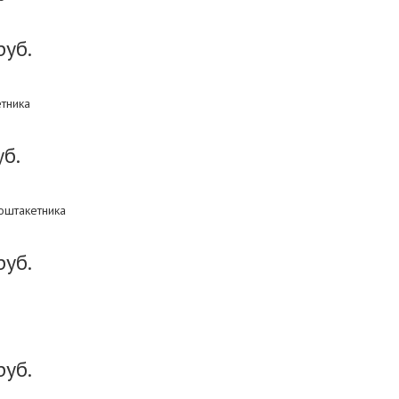
руб.
етника
уб.
оштакетника
руб.
руб.