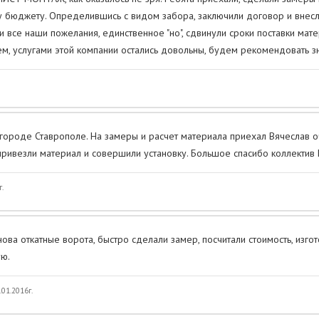
 бюджету. Определившись с видом забора, заключили договор и внесл
и все наши пожелания, единственное "но", сдвинули сроки поставки мате
ем, услугами этой компании остались довольны, будем рекомендовать 
 городе Ставрополе. На замеры и расчет материала приехал Вячеслав оч
привезли материал и совершили установку. Большое спасибо коллектив 
г.
нова откатные ворота, быстро сделали замер, посчитали стоимость, изго
ю.
.01.2016г.