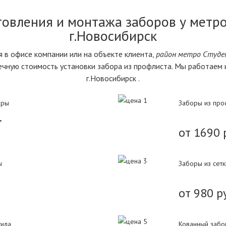
товления и монтажа заборов у метро
г.Новосибирск
 в офисе компании или на объекте клиента,
район метро Студе
ечную стоимость установки забора из профлиста. Мы работаем 
г.Новосибирск .
оры
Заборы из про
.
от 1690 
ы
Заборы из сет
от 980 р
тила
Кованный забо