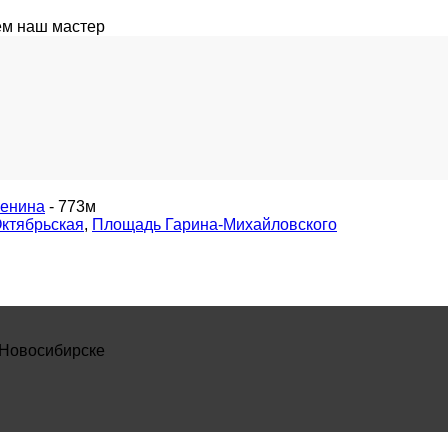
ем наш мастер
енина
- 773м
ктябрьская
,
Площадь Гарина-Михайловского
 Новосибирске