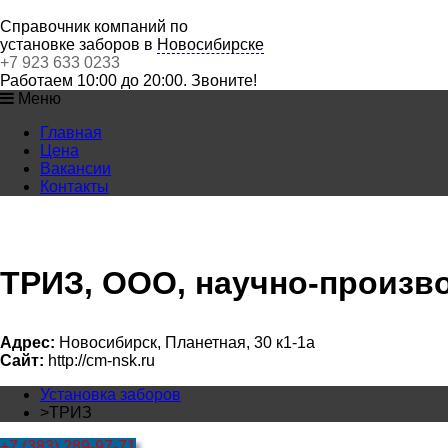
Справочник компаний по
установке заборов в
Новосибирске
+7 923 633 0233
Работаем 10:00 до 20:00. Звоните!
Меню
Главная
Цена
Вакансии
Контакты
ТРИЗ, ООО, научно-произв
Адрес:
Новосибирск, Планетная, 30 к1-1а
Сайт:
http://cm-nsk.ru
Установка заборов
>
ТРИЗ
+7 (383) 289-97-71