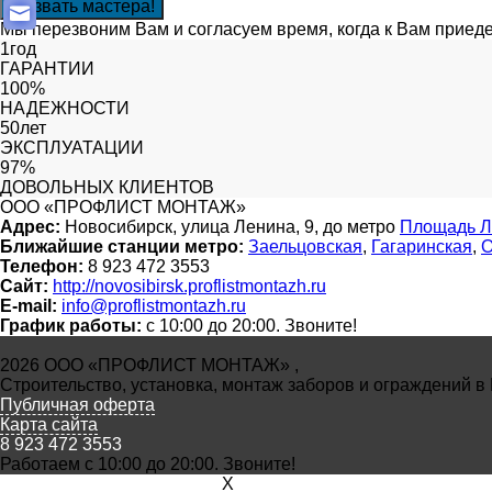
Мы перезвоним Вам и согласуем время, когда к Вам приед
1год
ГАРАНТИИ
100%
НАДЕЖНОСТИ
50лет
ЭКСПЛУАТАЦИИ
97%
ДОВОЛЬНЫХ КЛИЕНТОВ
ООО «ПРОФЛИСТ МОНТАЖ»
Адрес:
Новосибирск, улица Ленина, 9, до метро
Площадь Л
Ближайшие станции метро:
Заельцовская
,
Гагаринская
,
О
Телефон:
8 923 472 3553
Сайт:
http://novosibirsk.proflistmontazh.ru
E-mail:
info@proflistmontazh.ru
График работы:
с 10:00 до 20:00. Звоните!
2026 ООО «ПРОФЛИСТ МОНТАЖ» ,
Строительство, установка, монтаж заборов и ограждений в
Публичная оферта
Карта сайта
8 923 472 3553
Работаем с 10:00 до 20:00. Звоните!
X