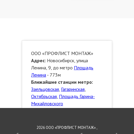
ООО «ПРОФЛИСТ МОНТАЖ»
Адрес:
Новосибирск, улица
Ленина, 9, до метро
Площадь
Ленина
- 773м
Ближайшие станции метро:
Заельцовская
,
Гагаринская
,
Октябрьская
,
Площадь Гарина-
Михайловского
Телефон:
8 923 472 3553
Сайт:
http://novosibirsk.proflistmontazh.ru
2026 ООО «ПРОФЛИСТ МОНТАЖ» ,
E-mail:
info@proflistmontazh.ru