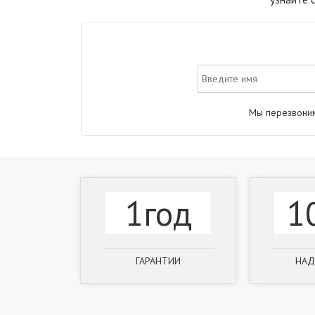
Мы перезвоним
1год
1
ГАРАНТИИ
НАД