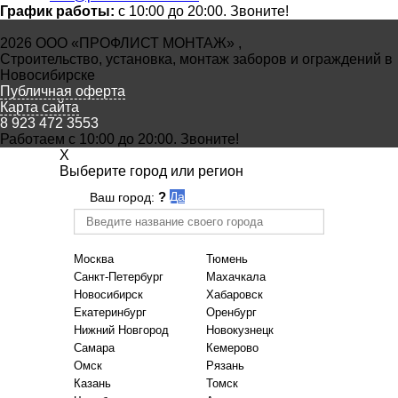
График работы:
с 10:00 до 20:00. Звоните!
2026 ООО «ПРОФЛИСТ МОНТАЖ» ,
Строительство, установка, монтаж заборов и ограждений в
Новосибирске
Публичная оферта
Карта сайта
8 923 472 3553
Работаем с 10:00 до 20:00. Звоните!
X
Выберите город или регион
?
Да
Ваш город:
Москва
Тюмень
Санкт-Петербург
Махачкала
Новосибирск
Хабаровск
Екатеринбург
Оренбург
Нижний Новгород
Новокузнецк
Самара
Кемерово
Омск
Рязань
Казань
Томск