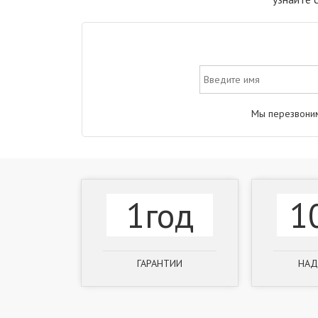
Мы перезвоним
1год
1
ГАРАНТИИ
НАД