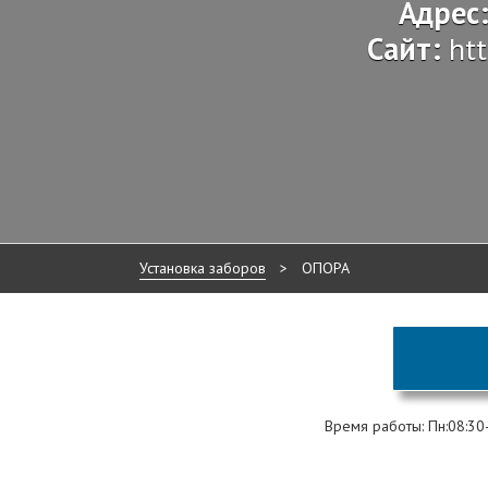
Адрес
Сайт:
ht
Установка заборов
>
ОПОРА
Время работы: Пн:08:30-1