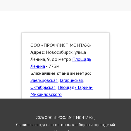
ООО «ПРОФЛИСТ МОНТАЖ»
Адрес:
Новосибирск, улица
Ленина, 9, до метро
Площадь
Ленина
- 773м
Ближайшие станции метро:
Заельцовская
,
Гагаринская
,
Октябрьская
,
Площадь Гарина-
Михайловского
Телефон:
8 923 472 3553
Сайт:
http://novosibirsk.proflistmontazh.ru
2026 ООО «ПРОФЛИСТ МОНТАЖ» ,
E-mail:
info@proflistmontazh.ru
Строительство, установка, монтаж заборов и ограждений
График работы:
с 10:00 до 20:00.