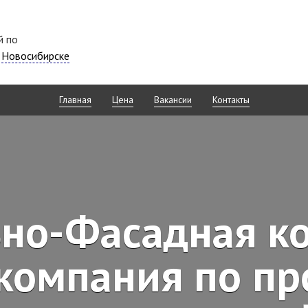
й по
в
Новосибирске
Главная
Цена
Вакансии
Контакты
но-Фасадная к
компания по п