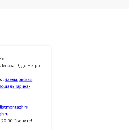
Ж»
Ленина, 9, до метро
о:
Заельцовская
,
лощадь Гарина-
flistmontazh.ru
h.ru
 20:00. Звоните!