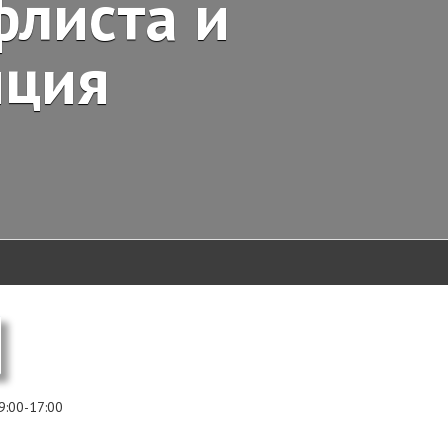
флиста и
иция
09:00-17:00