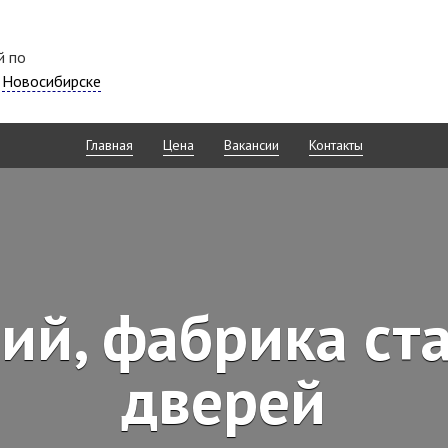
й по
в
Новосибирске
Главная
Цена
Вакансии
Контакты
ий, фабрика ст
дверей