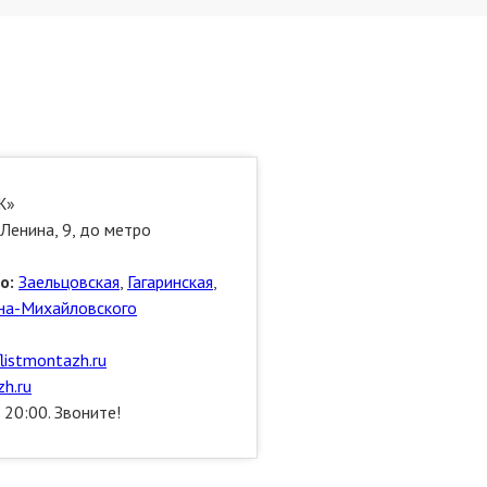
Ж»
Ленина, 9, до метро
о:
Заельцовская
,
Гагаринская
,
на-Михайловского
flistmontazh.ru
h.ru
 20:00. Звоните!