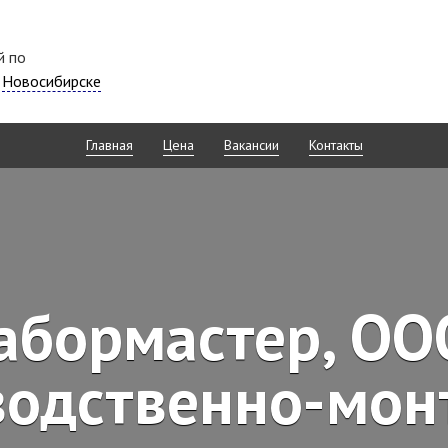
й по
в
Новосибирске
Главная
Цена
Вакансии
Контакты
абормастер, ОО
водственно-мон