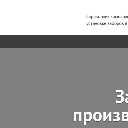
Справочник компани
установке заборов 
З
произ