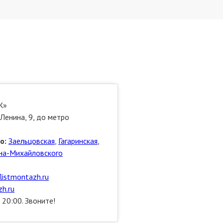
Ж»
Ленина, 9, до метро
о:
Заельцовская
,
Гагаринская
,
на-Михайловского
flistmontazh.ru
h.ru
 20:00. Звоните!