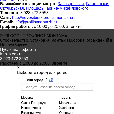
Ближайшие станции метро:
Заельцовская
,
Гагаринская
,
Октябрьская
,
Площадь Гарина-Михайловского
Телефон:
8 923 472 3553
Сайт:
http://novosibirsk.proflistmontazh.ru
E-mail:
info@proflistmontazh.ru
График работы:
с 10:00 до 20:00. Звоните!
2026 ООО «ПРОФЛИСТ МОНТАЖ» ,
Строительство, установка, монтаж заборов и ограждений в
Новосибирске
Публичная оферта
Карта сайта
8 923 472 3553
Работаем с 10:00 до 20:00. Звоните!
X
Выберите город или регион
?
Да
Ваш город:
Москва
Тюмень
Санкт-Петербург
Махачкала
Новосибирск
Хабаровск
Екатеринбург
Оренбург