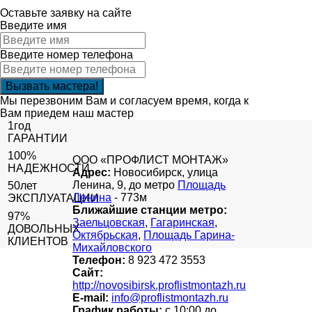
Оставьте заявку на сайте
Введите имя
Введите номер телефона
Мы перезвоним Вам и согласуем время, когда к
Вам приедем наш мастер
1год
ГАРАНТИИ
100%
ООО «ПРОФЛИСТ МОНТАЖ»
НАДЕЖНОСТИ
Адрес:
Новосибирск, улица
Ленина, 9, до метро
Площадь
50лет
Ленина
- 773м
ЭКСПЛУАТАЦИИ
Ближайшие станции метро:
97%
Заельцовская
,
Гагаринская
,
ДОВОЛЬНЫХ
Октябрьская
,
Площадь Гарина-
КЛИЕНТОВ
Михайловского
Телефон:
8 923 472 3553
Сайт:
http://novosibirsk.proflistmontazh.ru
E-mail:
info@proflistmontazh.ru
График работы:
с 10:00 до