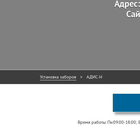
Адрес
Са
Установка заборов
>
АДИС-Н
Время работы: Пн:09:00-18:00; Вт