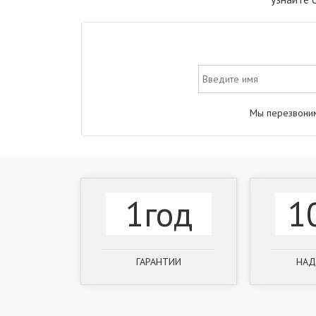
Мы перезвоним
1год
1
ГАРАНТИИ
НАД