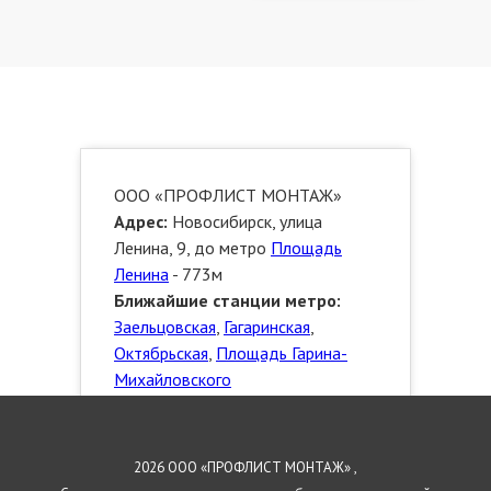
ООО «ПРОФЛИСТ МОНТАЖ»
Адрес:
Новосибирск, улица
Ленина, 9, до метро
Площадь
Ленина
- 773м
Ближайшие станции метро:
Заельцовская
,
Гагаринская
,
Октябрьская
,
Площадь Гарина-
Михайловского
Телефон:
8 923 472 3553
Сайт:
http://novosibirsk.proflistmontazh.ru
2026 ООО «ПРОФЛИСТ МОНТАЖ» ,
E-mail:
info@proflistmontazh.ru